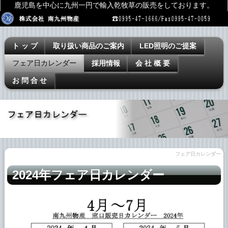
鹿児島を中心に九州一円で輸入乾牧草の販売をしております。
ト ッ プ
取り扱い商品のご案内
LED照明のご提案
フェア日カレンダー
採用情報
会 社 概 要
お 問 合 せ
フェア日カレンダー
2024年
フェア日カレンダー